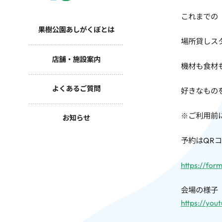
これまでの
果樹公園あしがくぼとは
場所貸しス
店舗・施設案内
機材も食材
よくあるご質問
好きなものを
※ご利用前
お知らせ
予約はQR
https://fo
会場の様子
https://yo