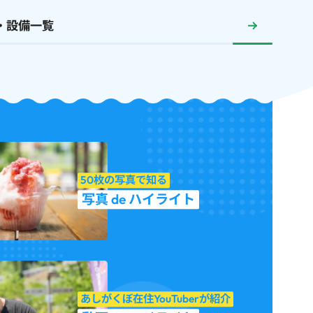
・設備一覧
50枚の写真で知る
写真 de ハイライト
あしがくぼ在住YouTuberが紹介