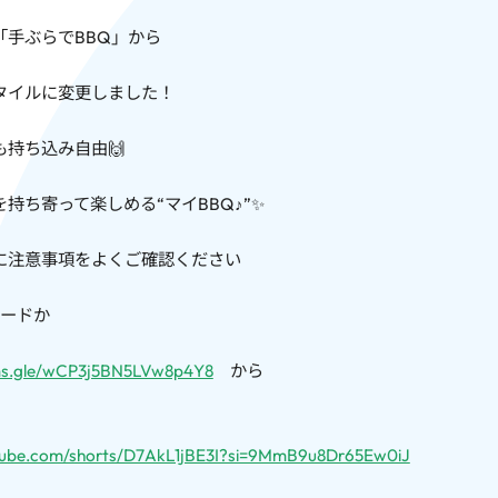
「手ぶらでBBQ」から
タイルに変更しました！
も持ち込み自由🙌
持ち寄って楽しめる“マイBBQ♪”✨
に注意事項をよくご確認ください
コードか
rms.gle/wCP3j5BN5LVw8p4Y8
から
utube.com/shorts/D7AkL1jBE3I?si=9MmB9u8Dr65Ew0iJ