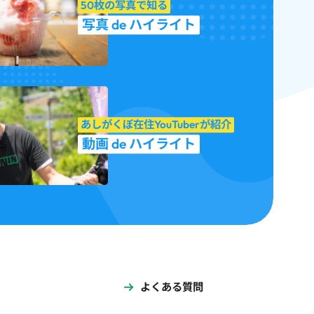
50枚の写真で知る
写真 de ハイライト
あしがくぼ在住YouTuberが紹介
動画 de ハイライト
よくある質問