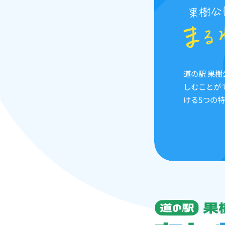
道の駅 果
しむことが
ける5つの