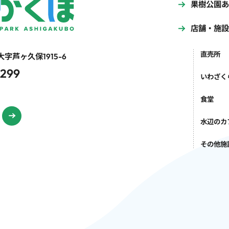
果樹公園あ
店舗・施設
直売所
字芦ヶ久保1915-6
0299
いわざく
食堂
水辺のカ
その他施